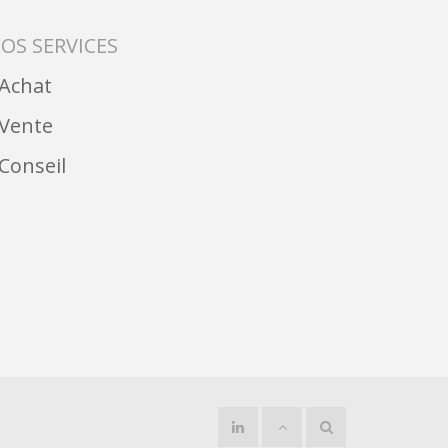
OS SERVICES
︎ Achat
︎ Vente
︎ Conseil