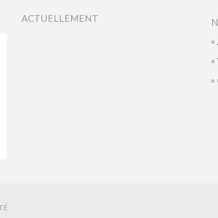
ACTUELLEMENT
N
▫
▫
▫
TÉ