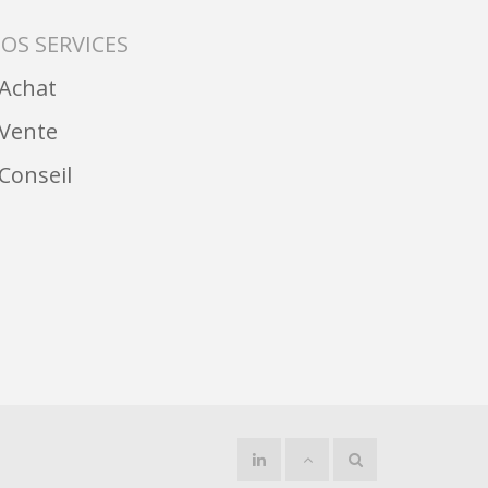
OS SERVICES
︎ Achat
︎ Vente
︎ Conseil