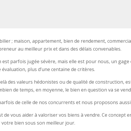
ilier ; maison, appartement, bien de rendement, commercial 
 preneur au meilleur prix et dans des délais convenables.
est parfois jugée sévère, mais elle est pour nous, un gage de
valuation, plus d’une centaine de critères.
elà des valeurs hédonistes ou de qualité de construction, est
mbien de temps, en moyenne, le bien en question va se vend
 parfois de celle de nos concurrents et nous proposons aussi 
 est de vous aider à valoriser vos biens à vendre. Ce concept
 votre bien sous son meilleur jour.
r rendre un bien attrayant, ce que les propriétaires ne perço