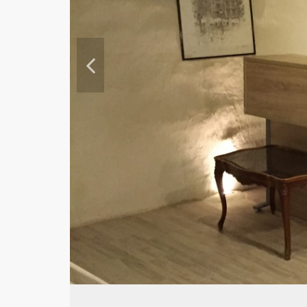
Pre
vio
us