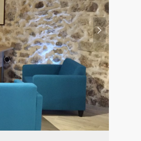
Ne
xt