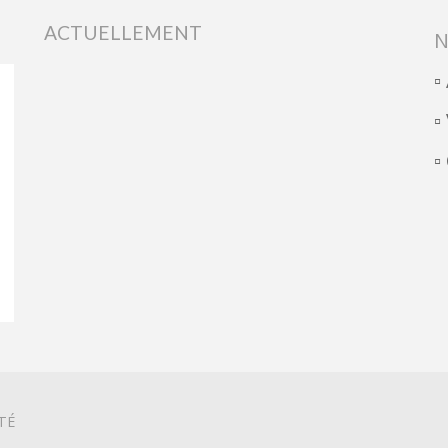
ACTUELLEMENT
N
▫
▫
▫
TÉ